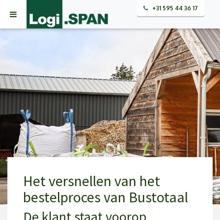
+31 595 44 36 17
Het versnellen van het
bestelproces van Bustotaal
De klant staat voorop
23 april 2021