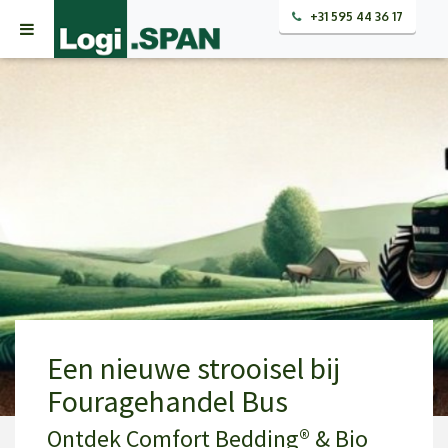
+31 595 44 36 17
Een nieuwe strooisel bij
Fouragehandel Bus
Ontdek Comfort Bedding® & Bio
29 januari 2025