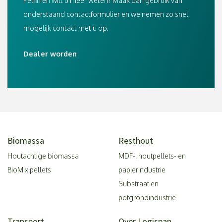
Pelfin en wilt u meer weten? Maak dan gebruik van
onderstaand contactformulier en we nemen zo snel
mogelijk contact met u op.
Dealer worden
Biomassa
Resthout
Houtachtige biomassa
MDF-, houtpellets- en
BioMix pellets
papierindustrie
Substraat en
potgrondindustrie
Transport
Over Logispan